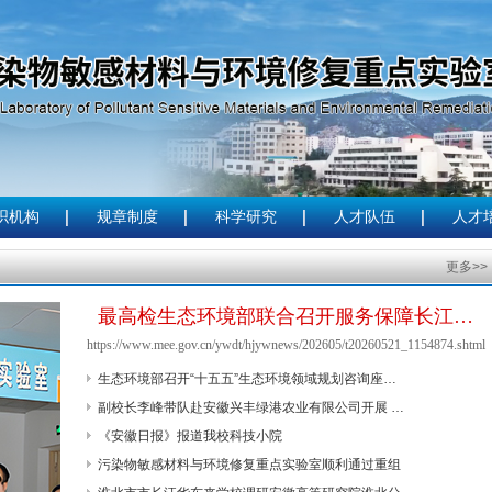
织机构
规章制度
科学研究
人才队伍
人才
更多>>
最高检生态环境部联合召开服务保障长江…
https://www.mee.gov.cn/ywdt/hjywnews/202605/t20260521_1154874.shtml
生态环境部召开“十五五”生态环境领域规划咨询座…
副校长李峰带队赴安徽兴丰绿港农业有限公司开展 …
《安徽日报》报道我校科技小院
污染物敏感材料与环境修复重点实验室顺利通过重组