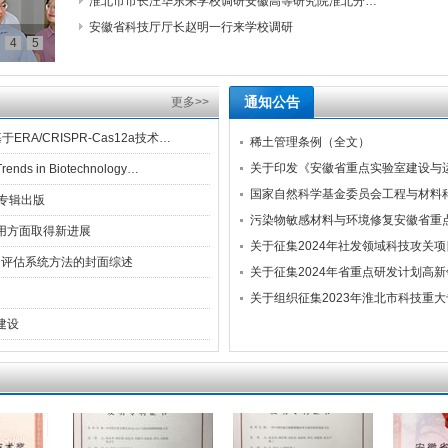
淮北市市长汪华东来学校调研安徽高等研究院淮北分…
安徽省科技厅厅长赵明一行来学校调研
4
5
更多>>
通知公告
于ERA/CRISPR-Cas12a技术…
稀土管理条例（全文）
关于印发《安徽省重点实验室建设与运
n Biotechnology…
国家自然科学基金委员会工程与材料科
专辑出版
污染物敏感材料与环境修复安徽省重点
用方面取得新进展
关于征集2024年社发领域科技攻关
筛查和评估系统方法的封面综述
关于征集2024年省重点研发计划高
关于组织征集2023年淮北市科技重大
建设