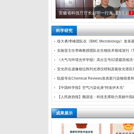
安徽省科技厅厅长赵明一行来…
1
2
3
科学研究
徐大勇/李峰团队在《BMC Microbiology》发表基
实验室主任李峰教授团队在生物技术领域顶刊《Trends i
《大气与环境光学学报》高分五号02星载荷相关
安光所在虚像相位阵列光谱仪研制及吸收光谱应
阮挺等在Chemical Reviews发表新污染物
【中国科学报】空气污染化身“特洛伊木马”
【人民政协报】魏源送：科技支撑助力美丽中国
成果展示